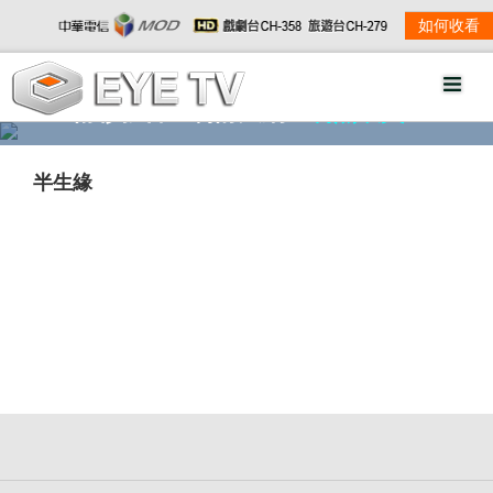
如何收看
精彩影音
劇情大綱
劇照欣賞
半生緣