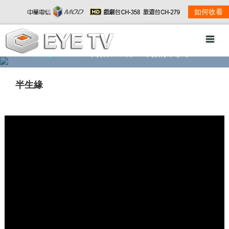
如何收看
精彩影音
劇情大綱
劇照欣賞
半生緣
w