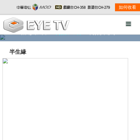
如何收看
精彩影音
劇情大綱
劇照欣賞
半生緣