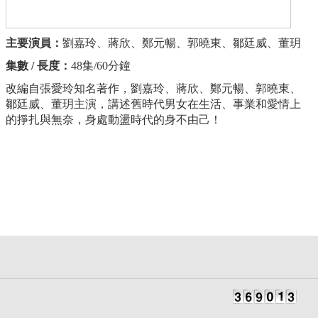
主要演員：
劉嘉玲、蔣欣、鄭元暢、郭曉東、鄒廷威、董玥
集數 / 長度：
48集/60分鐘
改編自張愛玲知名著作，劉嘉玲、蔣欣、鄭元暢、郭曉東、
鄒廷威、董玥主演，講述舊時代男女在生活、事業和愛情上
的掙扎與無奈，身處動盪時代的身不由己！