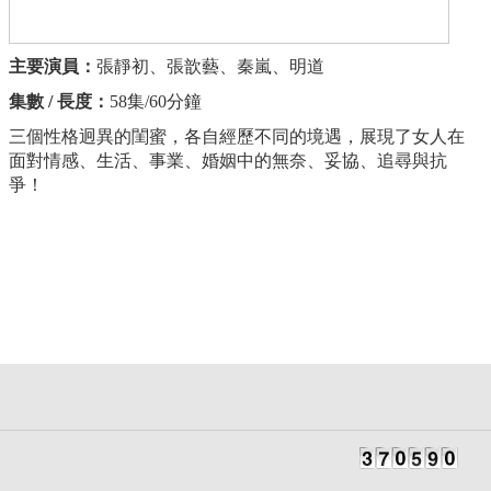
主要演員：
張靜初、張歆藝、秦嵐、明道
集數 / 長度：
58集/60分鐘
三個性格迥異的閨蜜，各自經歷不同的境遇，展現了女人在
面對情感、生活、事業、婚姻中的無奈、妥協、追尋與抗
爭！