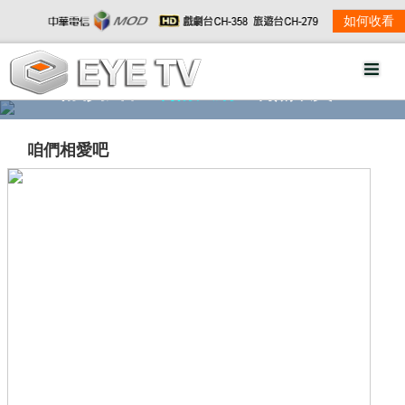
如何收看
精彩影音
劇情大綱
劇照欣賞
咱們相愛吧