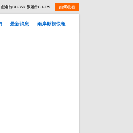
如何收看
們
|
最新消息
|
兩岸影視快報