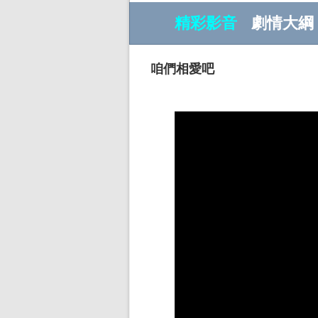
精彩影音
劇情大綱
咱們相愛吧
w