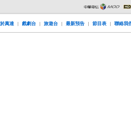
於萬達
|
戲劇台
|
旅遊台
|
最新預告
|
節目表
|
聯絡我