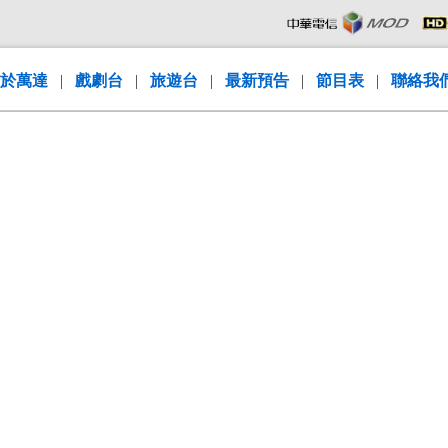
於萬達
|
戲劇台
|
旅遊台
|
最新預告
|
節目表
|
聯絡我