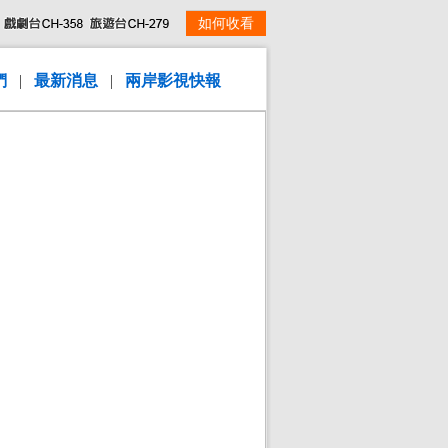
如何收看
們
|
最新消息
|
兩岸影視快報