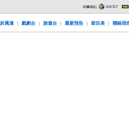
於萬達
|
戲劇台
|
旅遊台
|
最新預告
|
節目表
|
聯絡我