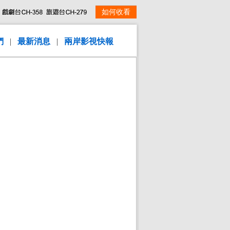
如何收看
們
|
最新消息
|
兩岸影視快報