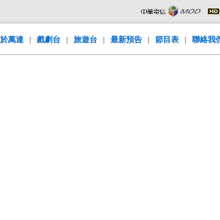
於萬達
|
戲劇台
|
旅遊台
|
最新預告
|
節目表
|
聯絡我