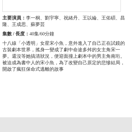
主要演員：
李一桐、劉宇寧、祝緒丹、王以綸、王佑碩、昌
隆、王成思、蘇夢芸
集數 / 長度：
40集/60分鐘
十八線「小透明」女星宋小魚，意外進入了自己正在試鏡的
古裝劇本世界，搖身一變成了劇中命途多舛的女主角宋一
夢。還沒等她搞清狀況，便迎面撞上劇本中的男主角南珩。
被迫成為書中人的宋小魚，為了改變自己原定的悲慘結局，
開啟了瘋狂保命式逃離的故事