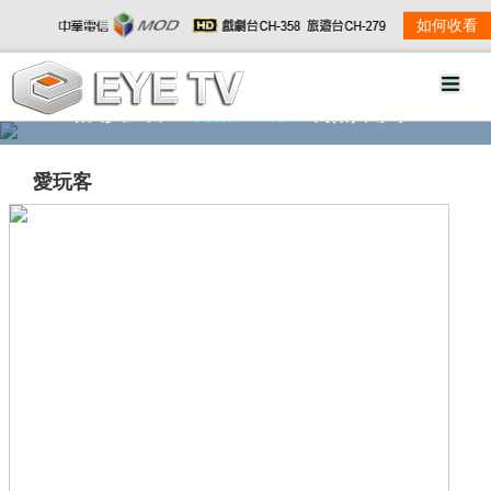
如何收看
精彩影音
劇情大綱
劇照欣賞
愛玩客