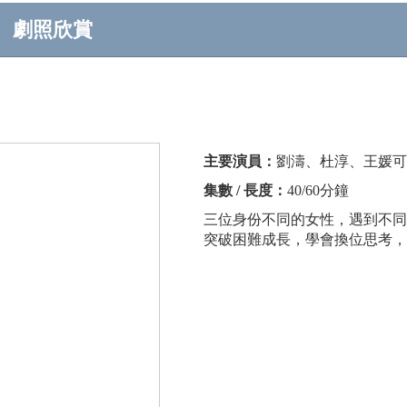
劇照欣賞
主要演員：
劉濤、杜淳、王媛可
集數 / 長度：
40/60分鐘
三位身份不同的女性，遇到不同
突破困難成長，學會換位思考，