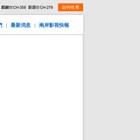
如何收看
們
|
最新消息
|
兩岸影視快報