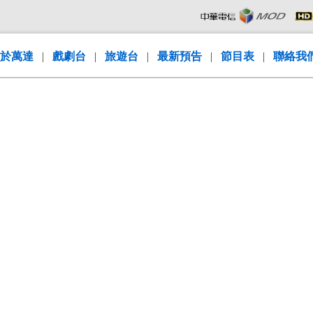
於萬達
|
戲劇台
|
旅遊台
|
最新預告
|
節目表
|
聯絡我