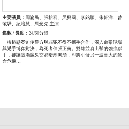
主要演員：
周渝民、張榕容、吳興國、李銘順、朱軒洋、曾
敬驊、紀培慧、馬念先 主演
集數 / 長度：
24/60分鐘
一樁樁懸案迫使警方與罪犯不得不攜手合作，深入命案現場
與兇手博弈對決，為死者伸張正義。雙雄並肩出擊的強強聯
手，卻讓這場魔鬼交易暗潮洶湧，即將引發另一波更大的致
命危機…