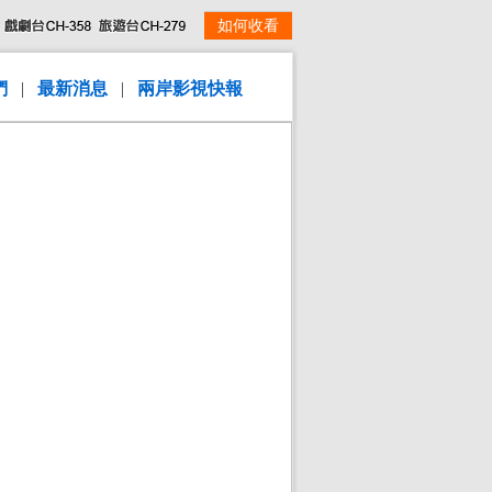
如何收看
們
|
最新消息
|
兩岸影視快報