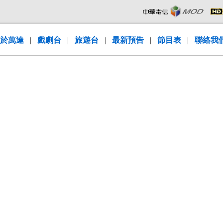
於萬達
|
戲劇台
|
旅遊台
|
最新預告
|
節目表
|
聯絡我