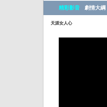
精彩影音
劇情大綱
天涯女人心
w