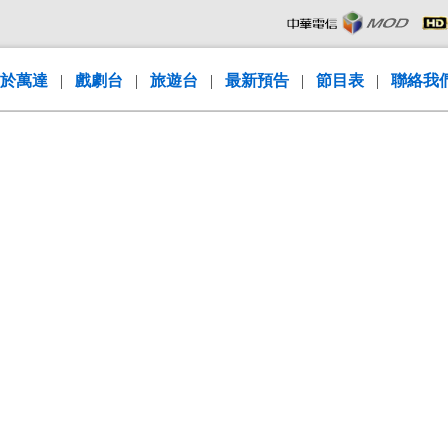
於萬達
|
戲劇台
|
旅遊台
|
最新預告
|
節目表
|
聯絡我