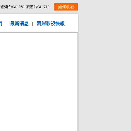
如何收看
們
|
最新消息
|
兩岸影視快報