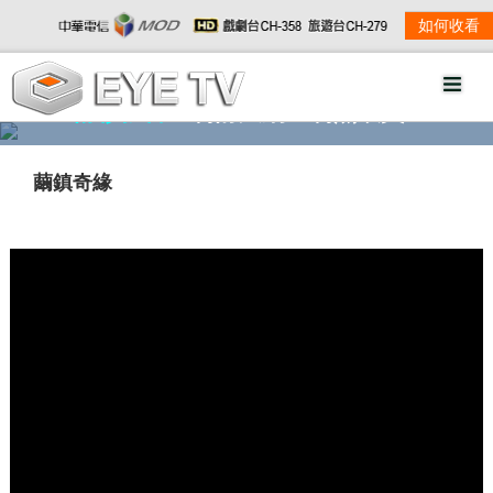
如何收看
精彩影音
劇情大綱
劇照欣賞
繭鎮奇緣
w