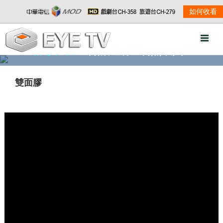
如何收看
精彩影音
劇情大綱
劇照欣賞
雙面膠
w