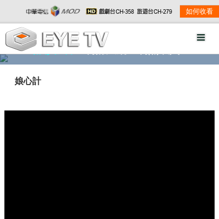
如何收看
精彩影音
劇情大綱
劇照欣賞
娘心計
w