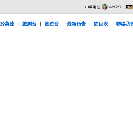
於萬達
|
戲劇台
|
旅遊台
|
最新預告
|
節目表
|
聯絡我