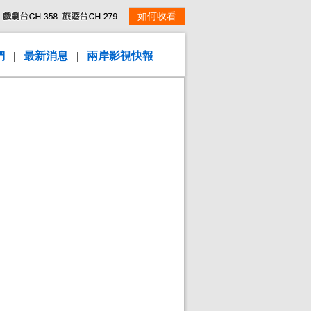
如何收看
們
|
最新消息
|
兩岸影視快報