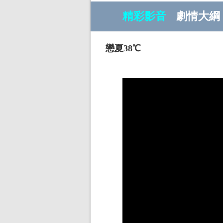
精彩影音
劇情大綱
戀夏38℃
w