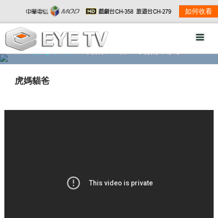
如何收看
精彩影音
劇情大綱
劇照欣賞
虎媽貓爸
w