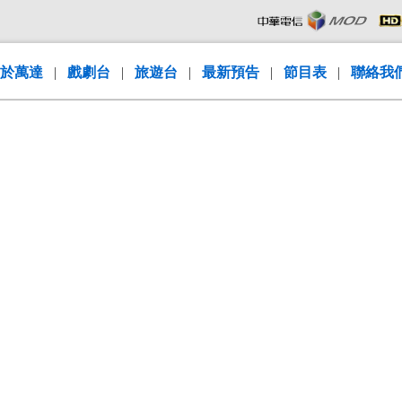
於萬達
|
戲劇台
|
旅遊台
|
最新預告
|
節目表
|
聯絡我