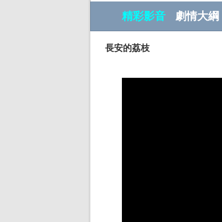
精彩影音
劇情大綱
長安的荔枝
w