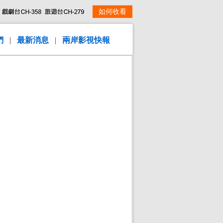
如何收看
們
|
最新消息
|
兩岸影視快報