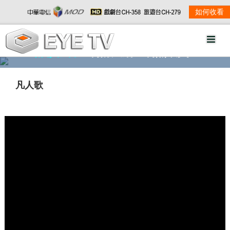
如何收看
精彩影音
劇情大綱
劇照欣賞
凡人歌
w