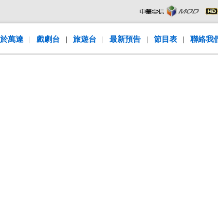
於萬達
|
戲劇台
|
旅遊台
|
最新預告
|
節目表
|
聯絡我