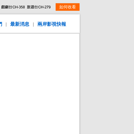
如何收看
們
|
最新消息
|
兩岸影視快報