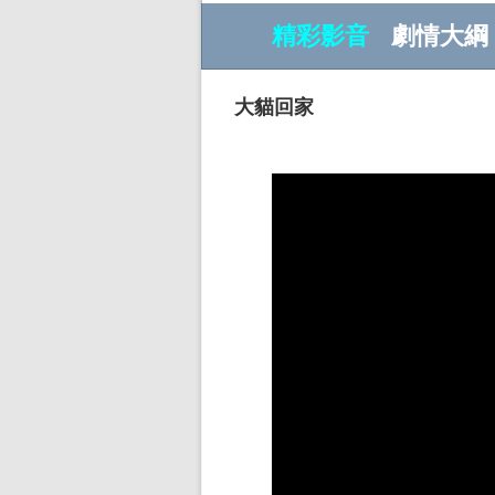
精彩影音
劇情大綱
大貓回家
w