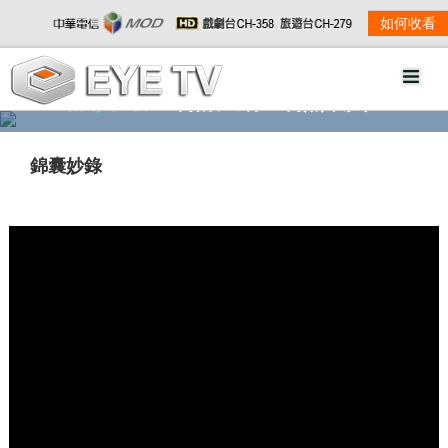
如何收看
精彩影音
劇情大綱
劇照欣賞
錦囊妙錄
w