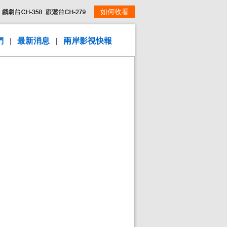
如何收看
們
|
最新消息
|
兩岸影視快報