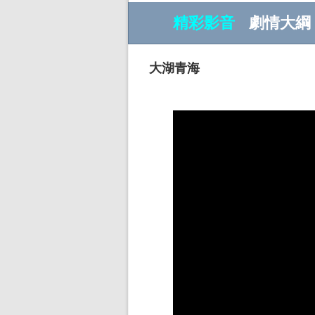
精彩影音
劇情大綱
大湖青海
w