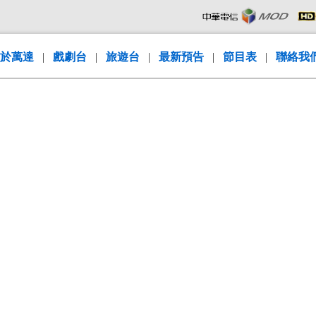
於萬達
|
戲劇台
|
旅遊台
|
最新預告
|
節目表
|
聯絡我