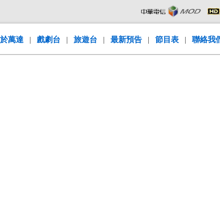
於萬達
|
戲劇台
|
旅遊台
|
最新預告
|
節目表
|
聯絡我