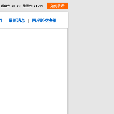
如何收看
們
|
最新消息
|
兩岸影視快報