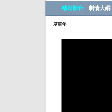
精彩影音
劇情大綱
度華年
w