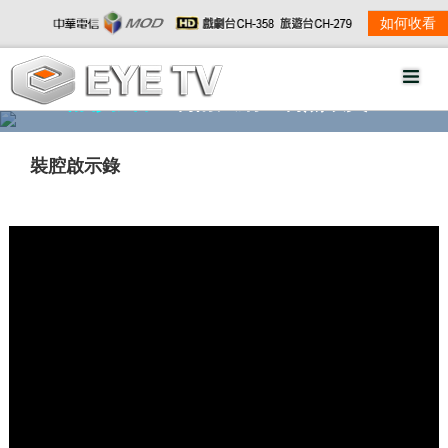
如何收看
精彩影音
劇情大綱
劇照欣賞
裝腔啟示錄
w