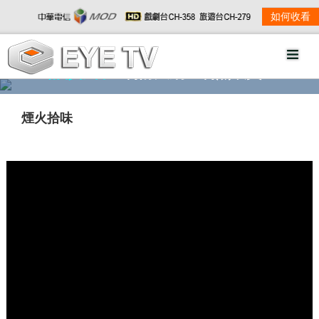
如何收看
精彩影音
劇情大綱
劇照欣賞
煙火拾味
w