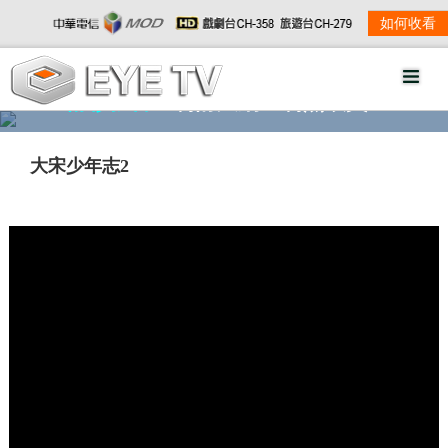
如何收看
精彩影音
劇情大綱
劇照欣賞
大宋少年志2
w