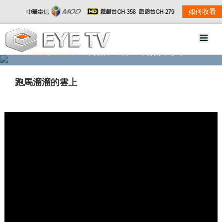
如何收看
精彩影音
劇情大綱
劇照欣賞
跑馬溜溜的雲上
w