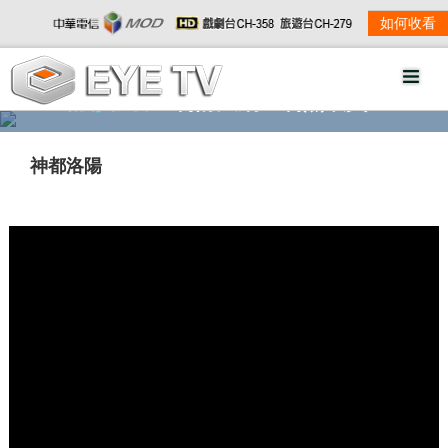
如何收看
精彩影音
劇情大綱
劇照欣賞
神都洛陽
w