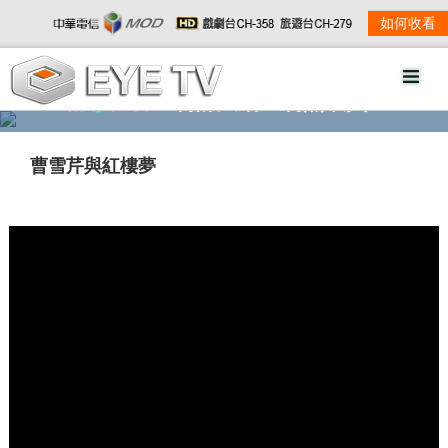
如何收看
精彩影音
劇情大綱
劇照欣賞
曹雪芹與紅樓夢
w