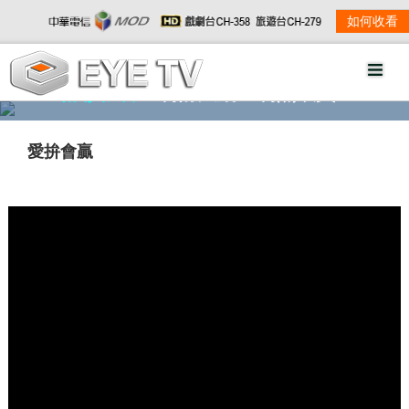
如何收看
精彩影音
劇情大綱
劇照欣賞
愛拚會贏
w