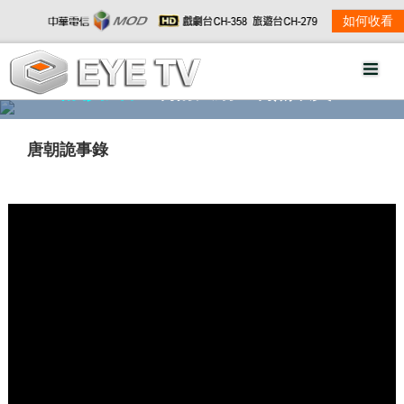
如何收看
精彩影音
劇情大綱
劇照欣賞
唐朝詭事錄
w