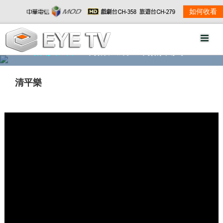
如何收看
精彩影音
劇情大綱
劇照欣賞
清平樂
w