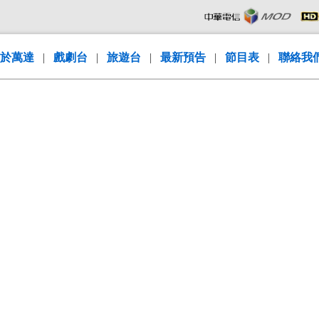
於萬達
|
戲劇台
|
旅遊台
|
最新預告
|
節目表
|
聯絡我