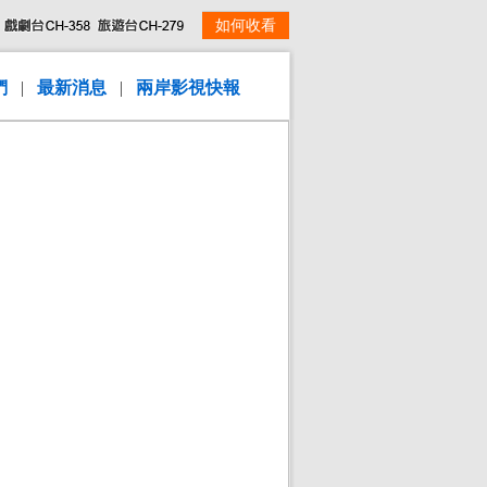
如何收看
們
|
最新消息
|
兩岸影視快報