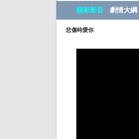
精彩影音
劇情大綱
悲傷時愛你
w