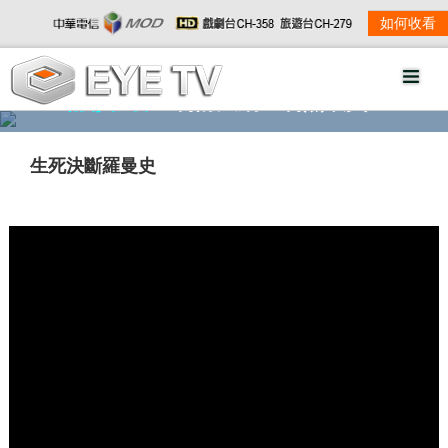
如何收看
精彩影音
劇情大綱
劇照欣賞
生死決斷羅曼史
w