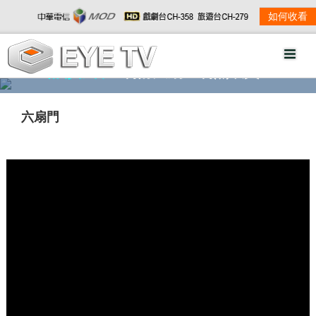
如何收看
精彩影音
劇情大綱
劇照欣賞
六扇門
w