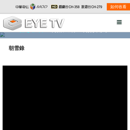
如何收看
精彩影音
劇情大綱
劇照欣賞
朝雪錄
w