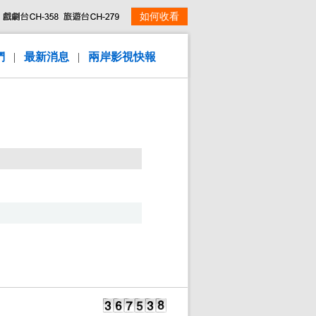
如何收看
們
|
最新消息
|
兩岸影視快報