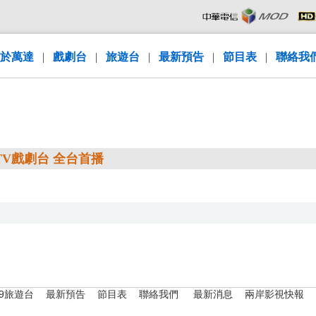
於萬達
|
戲劇台
|
旅遊台
|
最新預告
|
節目表
|
聯絡我
 TV戲劇台 全台首播
79旅遊台
最新預告
節目表
聯絡我們
最新消息
兩岸影視快報
|
|
|
|
|
|