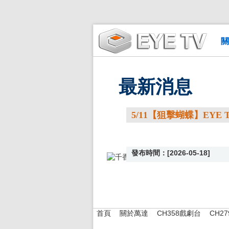
關
最新消息
5/11【狙擊蝴蝶】EYE
發布時間：[2026-05-18]
首頁
關於萬達
CH358戲劇台
CH2
|
|
|