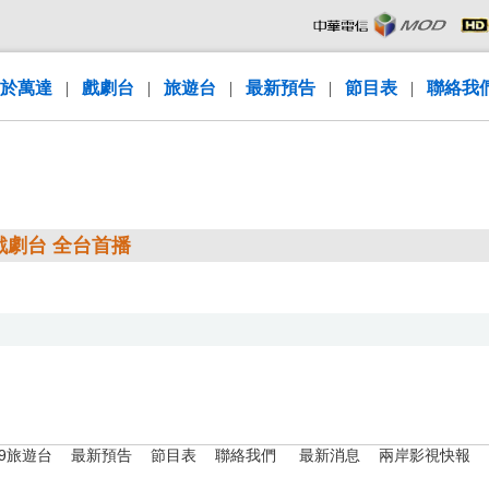
於萬達
|
戲劇台
|
旅遊台
|
最新預告
|
節目表
|
聯絡我
V戲劇台 全台首播
79旅遊台
最新預告
節目表
聯絡我們
最新消息
兩岸影視快報
|
|
|
|
|
|