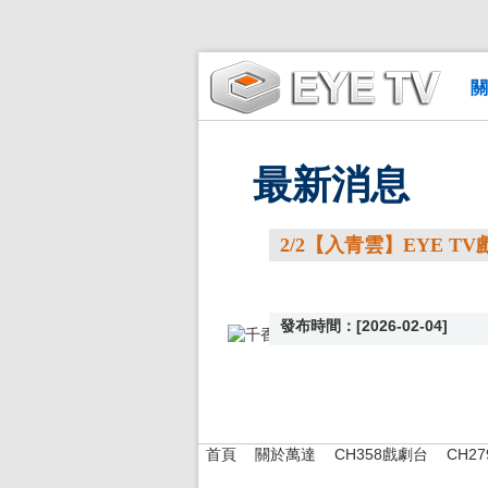
關
最新消息
2/2【入青雲】EYE T
發布時間：[2026-02-04]
首頁
關於萬達
CH358戲劇台
CH2
|
|
|