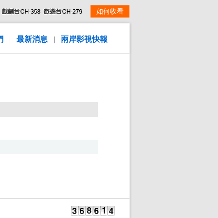
如何收看
們
|
最新消息
|
兩岸影視快報