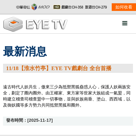
如何收看
最新消息
11/18【淮水竹亭】EYE TV戲劇台 全台首播
遠古時代人妖共生，傲來三少為抵禦黑狐蠱惑人心，保護人妖兩族安
全，劃定了圈內圈外。由王權家、東方家等世家大族組成一氣盟，同
時建立稽查司稽查盟中一切事物，並與妖族南垂、塗山、西西域，以
及御妖國等多方勢力共同抵禦黑狐和圈外。
發布時間：[2025-11-17]