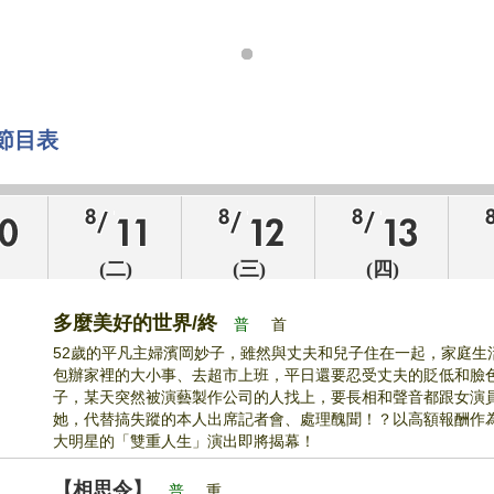
節目表
(二)
(三)
(四)
多麼美好的世界/終
普
首
52歲的平凡主婦濱岡妙子，雖然與丈夫和兒子住在一起，家庭生
包辦家裡的大小事、去超市上班，平日還要忍受丈夫的貶低和臉
子，某天突然被演藝製作公司的人找上，要長相和聲音都跟女演
她，代替搞失蹤的本人出席記者會、處理醜聞！？以高額報酬作
大明星的「雙重人生」演出即將揭幕！
【相思令】
普
重