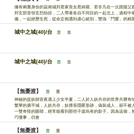
擁有兩重身份的焱南城邦君家長女君綺羅、君非凡在一次跟隨父
邦玄部首領玄烈劫掠，二人帶著各自不同目的一起北上，過程中
備，一起經歷生死，從命定相遇到虐心絕別，雙強「鬥愛」的精彩故
城中之城(40)/台
普
首
城中之城(40)/台
普
首
【無憂渡】
普
重
神秘的捉妖師宣夜遇上少女半夏，二人於人妖共存的世界共曆奇
繁華的廣平城，人妖共存，妖擅長隱匿形跡，偽裝成人，卻不被
一雙奇怪的眼睛，經常能看到那些子虛烏有的影子。因為這個，
巧懂事，仍會
【無憂渡】
普
重