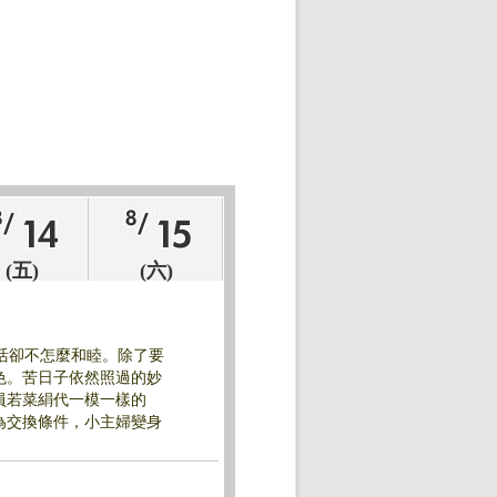
(五)
(六)
活卻不怎麼和睦。除了要
色。苦日子依然照過的妙
員若菜絹代一模一樣的
為交換條件，小主婦變身