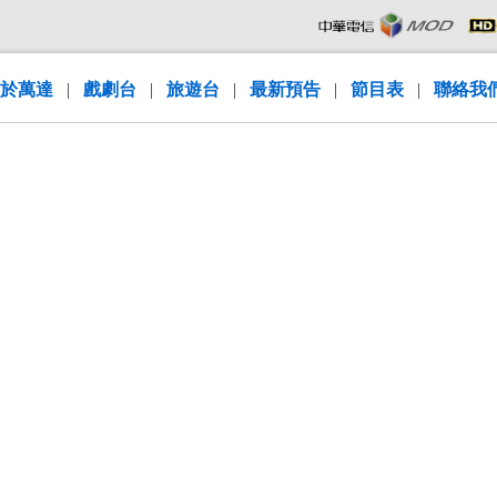
於萬達
|
戲劇台
|
旅遊台
|
最新預告
|
節目表
|
聯絡我