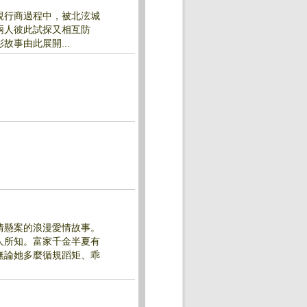
親行商過程中，被北泫城
兩人彼此試探又相互防
事由此展開...
情懸案的浪漫愛情故事。
人所知。富家千金半夏有
無論她多麼循規蹈矩、乖