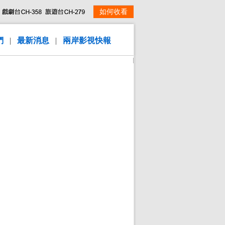
如何收看
們
|
最新消息
|
兩岸影視快報